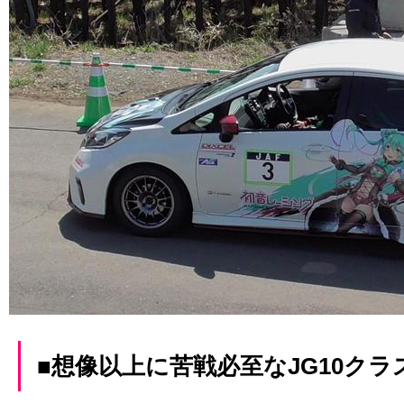
■想像以上に苦戦必至なJG10クラ