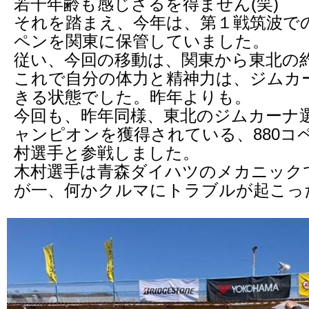
若干年齢も感じざるを得ません(笑)
それを踏まえ、今年は、第１戦筑波で
ペンを関東に保管していました。
従い、今回の移動は、関東から東北の約3
これで自分の体力と精神力は、ジムカ
きる状態でした。昨年よりも。
今回も、昨年同様、東北のジムカーナ
ャンピオンを獲得されている、880コ
村選手と参戦しました。
木村選手は青森ダイハツのメカニック
が一、何かクルマにトラブルが起こっ