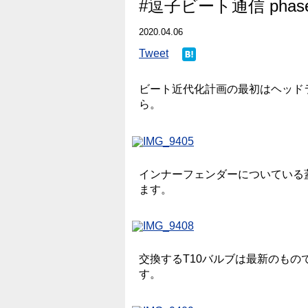
#逗子ビート通信 phas
2020.04.06
Tweet
ビート近代化計画の最初はヘッド
ら。
インナーフェンダーについている
ます。
交換するT10バルブは最新のも
す。