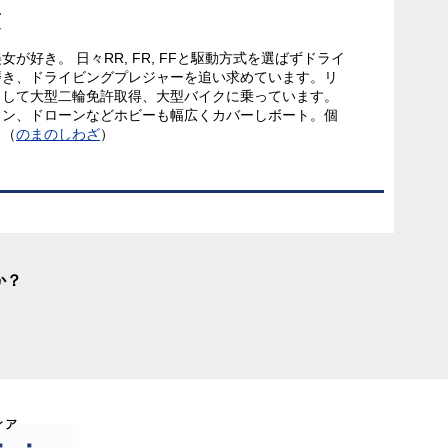
毅
が好き。 日々RR, FR, FFと駆動方式を選ばずドライ
磨き、ドライビングプレジャーを追い求めています。リ
として大型二輪免許取得、大型バイクに乗っています。
コン、ドローンなどホビーも幅広くカバーしボート。個
ら（
のまのしわざ
）
か？