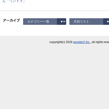
ん「ワンドラ」
copyright(c)
2026
wonder2 Inc.
, all rights re