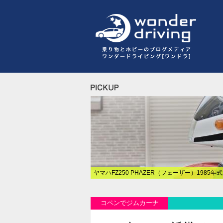
ヤマハFZ250 PHAZER（フェーザー）1985年
コペンでジムカーナ