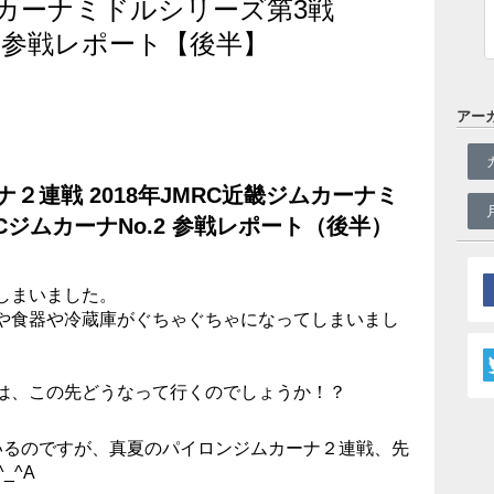
ジムカーナミドルシリーズ第3戦
2 参戦レポート【後半】
アー
２連戦 2018年JMRC近畿ジムカーナミ
CジムカーナNo.2 参戦レポート（後半）
しまいました。
や食器や冷蔵庫がぐちゃぐちゃになってしまいまし
は、この先どうなって行くのでしょうか！？
いるのですが、真夏のパイロンジムカーナ２連戦、先
_^A