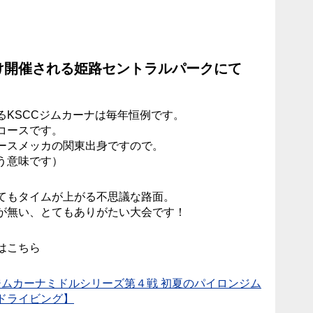
け開催される姫路セントラルパークにて
るKSCCジムカーナは毎年恒例です。
コースです。
ースメッカの関東出身ですので。
う意味です）
てもタイムが上がる不思議な路面。
が無い、とてもありがたい大会です！
はこちら
ジムカーナミドルシリーズ第４戦 初夏のパイロンジム
ドライビング】