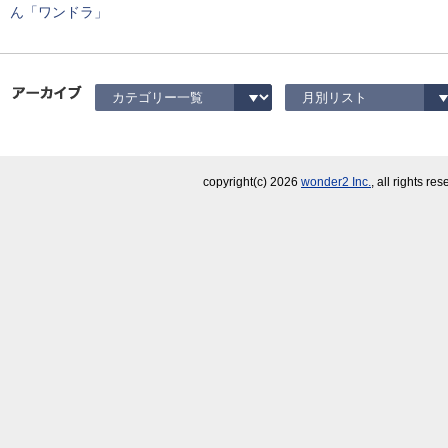
ん「ワンドラ」
copyright(c)
2026
wonder2 Inc.
, all rights re