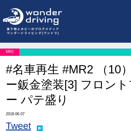
MR2
#名車再生 #MR2 （1
ー鈑金塗装[3] フロン
ー パテ盛り
2018.06.07
Tweet