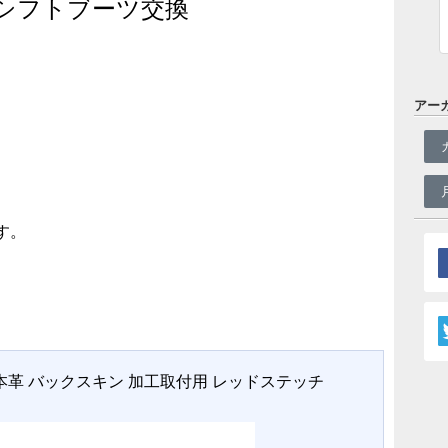
）シフトブーツ交換
アー
す。
 本革 バックスキン 加工取付用 レッドステッチ