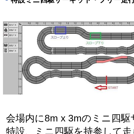
会場内に8m x 3mのミニ四
特設、ミニ四駆を持参して走