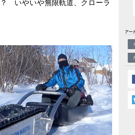
？ いやいや無限軌道、クローラ
アー