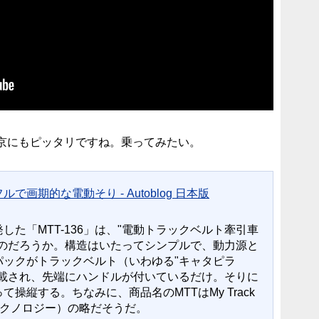
京にもピッタリですね。乗ってみたい。
画期的な電動そり - Autoblog 日本版
た「MTT-136」は、"電動トラックベルト牽引車
いのだろうか。構造はいたってシンプルで、動力源と
パックがトラックベルト（いわゆる"キャタピラ
搭載され、先端にハンドルが付いているだけ。そりに
操縦する。ちなみに、商品名のMTTはMy Track
ク･テクノロジー）の略だそうだ。